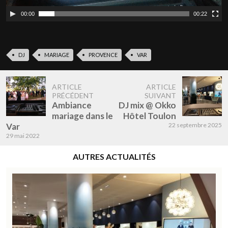
00:00
00:22
DJ
MARIAGE
PROVENCE
VAR
ARTICLE
ARTICLE
PRÉCÉDENT
SUIVANT
Ambiance
DJ mix @ Okko
mariage dans le
Hôtel Toulon
Var
22 septembre 2025
29 mai 2022
AUTRES ACTUALITÉS